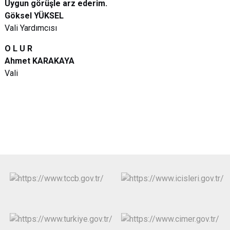
Uygun görüşle arz ederim.
Göksel YÜKSEL
Vali Yardımcısı
O L U R
Ahmet KARAKAYA
Vali