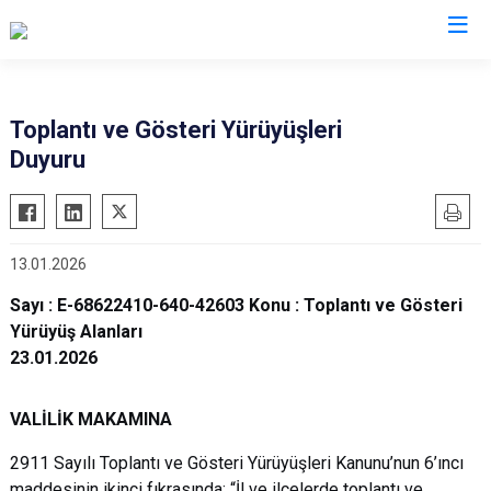
Bitlis
Toplantı ve Gösteri Yürüyüşleri
Duyuru
Adilcevaz
Ahlat
Güroymak
13.01.2026
Hizan
Sayı : E-68622410-640-42603 Konu : Toplantı ve Gösteri
Mutki
Yürüyüş Alanları
Tatvan
23.01.2026
VALİLİK MAKAMINA
2911 Sayılı Toplantı ve Gösteri Yürüyüşleri Kanunu’nun 6’ıncı
maddesinin ikinci fıkrasında; “İl ve ilçelerde toplantı ve