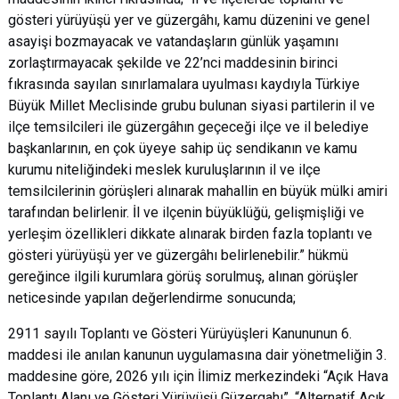
gösteri yürüyüşü yer ve güzergâhı, kamu düzenini ve genel
asayişi bozmayacak ve vatandaşların günlük yaşamını
zorlaştırmayacak şekilde ve 22’nci maddesinin birinci
fıkrasında sayılan sınırlamalara uyulması kaydıyla Türkiye
Büyük Millet Meclisinde grubu bulunan siyasi partilerin il ve
ilçe temsilcileri ile güzergâhın geçeceği ilçe ve il belediye
başkanlarının, en çok üyeye sahip üç sendikanın ve kamu
kurumu niteliğindeki meslek kuruluşlarının il ve ilçe
temsilcilerinin görüşleri alınarak mahallin en büyük mülki amiri
tarafından belirlenir. İl ve ilçenin büyüklüğü, gelişmişliği ve
yerleşim özellikleri dikkate alınarak birden fazla toplantı ve
gösteri yürüyüşü yer ve güzergâhı belirlenebilir.” hükmü
gereğince ilgili kurumlara görüş sorulmuş, alınan görüşler
neticesinde yapılan değerlendirme sonucunda;
2911 sayılı Toplantı ve Gösteri Yürüyüşleri Kanununun 6.
maddesi ile anılan kanunun uygulamasına dair yönetmeliğin 3.
maddesine göre, 2026 yılı için İlimiz merkezindeki “Açık Hava
Toplantı Alanı ve Gösteri Yürüyüşü Güzergahı”, “Alternatif Açık