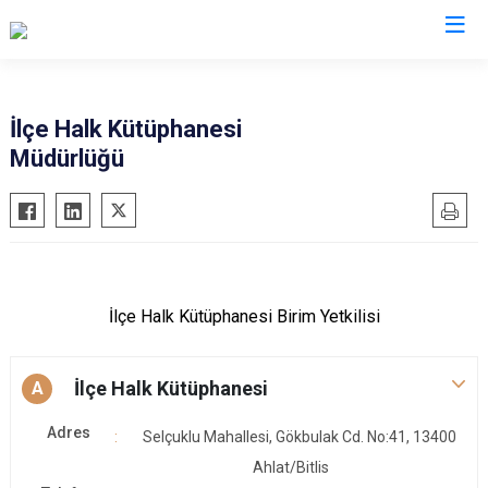
Bitlis
İlçe Halk Kütüphanesi
Müdürlüğü
Adilcevaz
Ahlat
Güroymak
Hizan
Mutki
İlçe Halk Kütüphanesi Birim Yetkilisi
Tatvan
İlçe Halk Kütüphanesi
A
Adres
Selçuklu Mahallesi, Gökbulak Cd. No:41, 13400
Ahlat/Bitlis