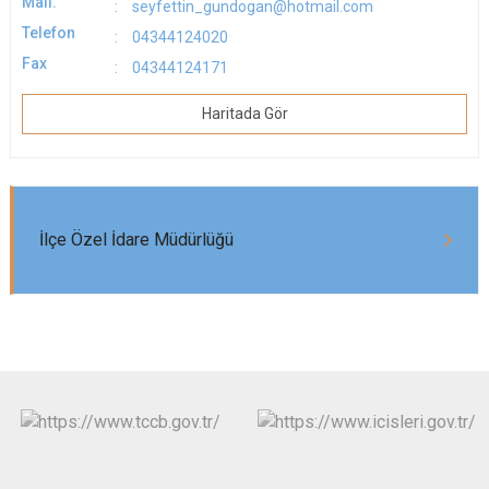
Mail.
seyfettin_gundogan@hotmail.com
Telefon
04344124020
Fax
04344124171
Haritada Gör
İlçe Özel İdare Müdürlüğü