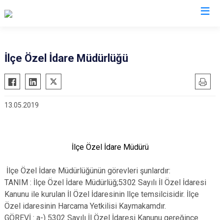
Bitlis
İlçe Özel İdare Müdürlüğü
Adilcevaz
Ahlat
13.05.2019
Güroymak
Hizan
Mutki
İlçe Özel İdare Müdürü
Tatvan
İlçe Özel İdare Müdürlüğünün görevleri şunlardır:
TANIM : İlçe Özel İdare Müdürlüğ;5302 Sayılı İl Özel İdaresi
Kanunu ile kurulan İl Özel İdaresinin llçe temsilcisidir. İlçe
Özel idaresinin Harcama Yetkilisi Kaymakamdır.
GÖREVİ : a-) 5302 Sayılı İl Özel İdaresi Kanunu gereğince