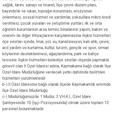
sağlık, tarım, sanayi ve ticaret; İlçe çevre düzeni planı,
bayındırlık ve iskan, toprağın korunması, erozyonun
önlenmesi, sosyal hizmet ve yardımlar, yoksullara mikro kredi
verilmesi, çocuk yuvaları ve yetiştirme yurtları; ilk ve orta
öğretim kurumlarının arsa temini, binalarının yapım, bakım ve
onarımı ile diğer ihtiyaçlarının karşılanmasına ilişkin hizmetleri
ilçe sınırları içinde, İmar, yol, su, kanalizasyon, katı atık, çevre,
acil yardım ve kurtarma, kültür, turizm, gençlik ve spor; orman
köylerinin desteklenmesi, ağaçlandırma, park ve bahçe
tesisine ilişkin hizmetleri belediye sınırları dışında yapmakla
görevli olan İl Özel İdaresi adına, Kaymakama bağlı olarak İlçe
Özel İdare Müdürlüğüne verilecek yetki dahilinde belirtilen
hizmetleri yürütmektedir.
b-) İl Özel İdaresine bağlı olarak İlçede Kaymakamlık emrinde
İlçe Özel İdare Müdürlüğü.
c-) Müdürlüğümüzde 1 Müdür, 3 V.H.K.İ., Özel İdare
Şantiyesinde 10 (İşçi Pozisyonunda) olmak üzere toplam 13
personel bulunmaktadır.