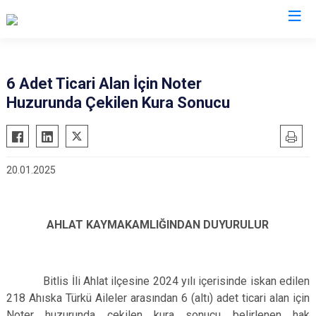
Bitlis
6 Adet Ticari Alan İçin Noter
Huzurunda Çekilen Kura Sonucu
Adilcevaz
Ahlat
Güroymak
20.01.2025
Hizan
Mutki
Tatvan
AHLAT KAYMAKAMLIĞINDAN DUYURULUR
Bitlis İli Ahlat ilçesine 2024 yılı içerisinde iskan edilen
218 Ahıska Türkü Aileler arasından 6 (altı) adet ticari alan için
Noter huzurunda çekilen kura sonucu belirlenen hak